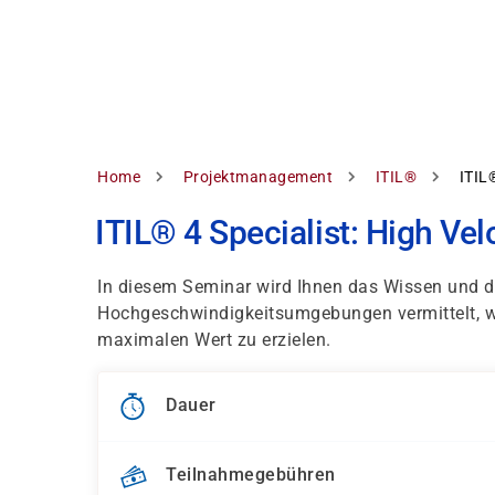
Direkt
zum
Inhalt
Pfadnavigation
Home
Projektmanagement
ITIL®
ITIL®
ITIL® 4 Specialist: High Vel
In diesem Seminar wird Ihnen das Wissen und di
Hochgeschwindigkeitsumgebungen vermittelt, wob
maximalen Wert zu erzielen.
Dauer
Teilnahmegebühren