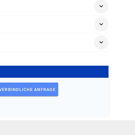
 mit ITIL® 4 und deren Practices
EO) bei PeopleCert. Die Kurse werden nach
VERBINDLICHE ANFRAGE