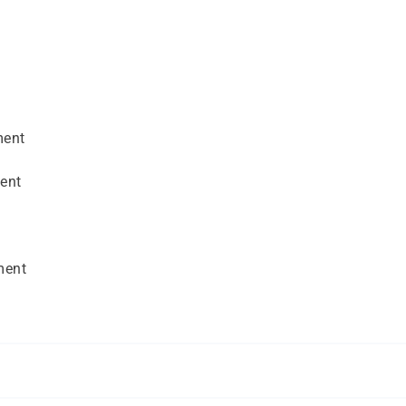
ment
ent
ment
ende Vorkenntnisse mitbringen: