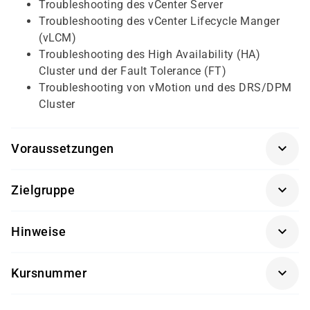
Troubleshooting des vCenter Server
Troubleshooting des vCenter Lifecycle Manger
(vLCM)
Troubleshooting des High Availability (HA)
Cluster und der Fault Tolerance (FT)
Troubleshooting von vMotion und des DRS/DPM
Cluster
Voraussetzungen
Grundlegende Erfahrung in der Administration virtueller
Zielgruppe
Infrastrukturen sowie sichere Kenntnisse von
Betriebssystemen (Linux oder Windows) und TCP/IP.
Administratorinnen und Administratoren,
Ein Grundkurs einer Vorgängerversion von vSphere
Hinweise
Systembetreuer, Support-Mitarbeitende in Umgebungen
sollte absolviert sein.
mit vSphere, die ihre Kenntnisse auf vSphere 8
Die Durchführung dieses Kurses findet in Kooperation
vertiefen möchten.
Kursnummer
mit einem unserer Partner statt.
VM-294NQ
Bitte beachten Sie, dass dieser Kurs nicht für den