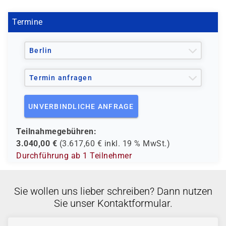
Nachweis beim Ablegen eines VMware Examens
genutzt werden kann. Hierzu bieten wir alternative
Termine
zertifizierte Kurse an.
Sollten Sie Fragen hierzu haben, stehen wir Ihnen gerne
Berlin
telefonisch zur Verfügung.
Termin anfragen
UNVERBINDLICHE ANFRAGE
Teilnahmegebühren:
3.040,00
€
(
3.617,60
€ inkl.
19 %
MwSt.)
Durchführung ab 1 Teilnehmer
Sie wollen uns lieber schreiben? Dann nutzen
Sie unser Kontaktformular.