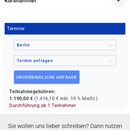
Kursnummer
- den Europäischen Sozialfond ESF
V 1508
- den Berufsförderungsdienst der Bundeswehr (BFD)
- verschiedene Berufsgenossenschaften
- regionale Einrichtungen
Termine
und andere Träger möglich
Berlin
Termin anfragen
UNVERBINDLICHE ANFRAGE
Teilnahmegebühren:
1.190,00
€
(
1.416,10
€ inkl.
19 %
MwSt.)
Durchführung ab 1 Teilnehmer
Sie wollen uns lieber schreiben? Dann nutzen