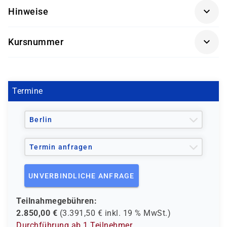
Hinweise
Systembetreuer und Support-Mitarbeiter, die in
VMware-Umgebungen arbeiten und ihre Kenntnisse um
Die Durchführung dieses Kurses findet in Kooperation
den Betrieb und die Nutzung von vRealize Operations
Kursnummer
mit einem unserer Partner statt.
Manager vertiefen möchten.
VM-299NQ
Bitte beachten Sie, dass dieser Kurs nicht für den
Nachweis beim Ablegen eines VMware Examens
genutzt werden kann. Hierzu bieten wir alternative
Termine
zertifizierte Kurse an.
Sollten Sie Fragen hierzu haben, stehen wir Ihnen gerne
Berlin
telefonisch zur Verfügung.
Termin anfragen
UNVERBINDLICHE ANFRAGE
Teilnahmegebühren:
2.850,00
€
(
3.391,50
€ inkl.
19 %
MwSt.)
Durchführung ab 1 Teilnehmer