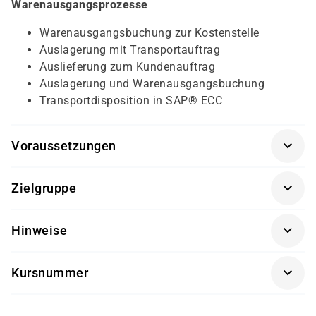
Warenausgangsprozesse
Warenausgangsbuchung zur Kostenstelle
Auslagerung mit Transportauftrag
Auslieferung zum Kundenauftrag
Auslagerung und Warenausgangsbuchung
Transportdisposition in SAP® ECC
Voraussetzungen
SAP® Überblick (SAP01K-AGM)
Zielgruppe
Sachbearbeiter und Führungskräfte im Bereich des
Hinweise
Vertriebs
Getränke und Snacks sind im Seminarpreis enthalten.
Kursnummer
SCM601K-AGM