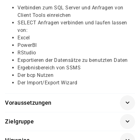
Verbinden zum SQL Server und Anfragen von
Client Tools einreichen
SELECT Anfragen verbinden und laufen lassen
von:
Excel
PowerBI
RStudio
Exportieren der Datensätze zu benutzten Daten
Ergebnisbereich von SSMS
Der bcp Nutzen
Der Import/Export Wizard
Voraussetzungen
Für diesen Kurs sollten die Kursteilnehmer/-innen
Zielgruppe
folgende Vorkenntnisse mitbringen:
Dieser Kurs richtet sich an IT-Professionals und
Wissen von Data Analysis und Business