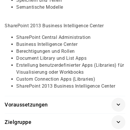
Speichern und Teilen
Semantische Modelle
SharePoint 2013 Business Intelligence Center
SharePoint Central Administration
Business Intelligence Center
Berechtigungen und Rollen
Document Library und List Apps
Erstellung benutzerdefinierter Apps (Libraries) für
Visualisierung oder Workbooks
Custom Connection Apps (Libraries)
SharePoint 2013 Business Intelligence Center
Voraussetzungen
Für diesen Kurs sollten die Kursteilnehmer/-innen
Zielgruppe
folgende Vorkenntnisse mitbringen: