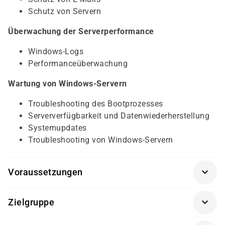
Schutz von Servern
Überwachung der Serverperformance
Windows-Logs
Performanceüberwachung
Wartung von Windows-Servern
Troubleshooting des Bootprozesses
Serververfügbarkeit und Datenwiederherstellung
Systemupdates
Troubleshooting von Windows-Servern
Voraussetzungen
Für diesen Kurs sollten die Kursteilnehmer folgende
Zielgruppe
Vorkenntnisse mitbringen:
Dieser Kurs richtet sich an angehende IT Professionals,
grundlegende Kenntnisse zur Funktionsweise