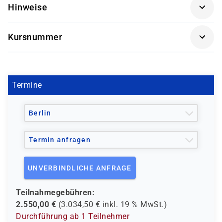
Hinweise
die eine Windows Server Infrastruktur mithilfe von
eines Computers sowie Erfahrungen mit
Windows Server 2012 aufbauen möchten.
Betriebssystemen wie beispielsweise Windows 7
Getränke und Snacks sind im Seminarpreis enthalten.
oder 8
Kursnummer
MOC 10967
Termine
Berlin
Termin anfragen
UNVERBINDLICHE ANFRAGE
Teilnahmegebühren:
2.550,00
€
(
3.034,50
€ inkl.
19 %
MwSt.)
Durchführung ab 1 Teilnehmer