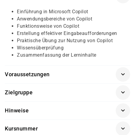
Einführung in Microsoft Copilot
Anwendungsbereiche von Copilot
Funktionsweise von Copilot
Erstellung effektiver Eingabeaufforderungen
Praktische Übung zur Nutzung von Copilot
Wissensüberprüfung
Zusammenfassung der Lerninhalte
Voraussetzungen
Grundlegende Kenntnisse in der Anwendung von
Zielgruppe
Microsoft-Produktivitätsprogrammen wie Word, Excel,
Outlook und PowerPoint sind erforderlich.
Der Kurs richtet sich an Berufstätige, die ihre
Hinweise
Arbeitsweise durch den Einsatz von KI-Tools optimieren
möchten.
Getränke und Snacks sind im Seminarpreis enthalten.
Kursnummer