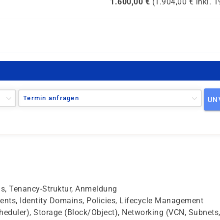
1.600,00
€
(
1.904,00
€ inkl.
1
Termin anfragen
UN
ns, Tenancy-Struktur, Anmeldung
ts, Identity Domains, Policies, Lifecycle Management
eduler), Storage (Block/Object), Networking (VCN, Subnets,