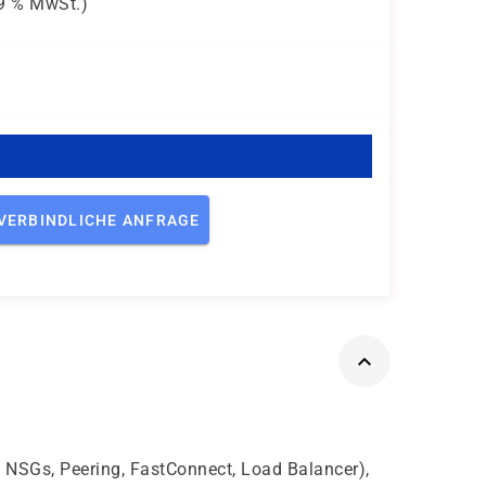
9 %
MwSt.)
VERBINDLICHE ANFRAGE
 NSGs, Peering, FastConnect, Load Balancer),