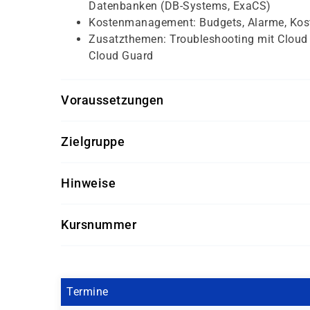
Datenbanken (DB-Systems, ExaCS)
Kostenmanagement: Budgets, Alarme, Kos
Zusatzthemen: Troubleshooting mit Cloud S
Cloud Guard
Voraussetzungen
Grundkenntnisse in IT-Infrastruktur und N
Zielgruppe
Basiswissen in Linux-Administration
IT- und Systemadministratoren, die OCI im
Hinweise
Cloud-Einsteiger, die einen fundierten Eins
Getränke und Snacks sind im Seminarpreis enth
Fachleute mit Erfahrung in anderen Cloud
Kursnummer
OR9139-04
Termine