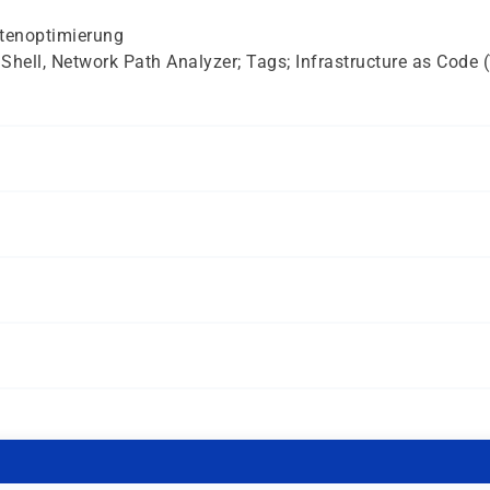
tenoptimierung
hell, Network Path Analyzer; Tags; Infrastructure as Code
etzwerktechnologien
 Unternehmen einführen oder betreiben wollen
tieg in OCI suchen
alten.
-Umgebungen, die ihr Know-how gezielt auf OCI ausweiten 