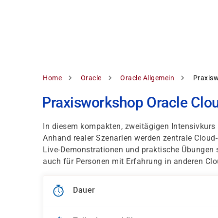
Direkt
zum
Inhalt
Pfadnavigation
Home
Oracle
Oracle Allgemein
Praxisw
Praxisworkshop Oracle Cloud
In diesem kompakten, zweitägigen Intensivkurs 
Anhand realer Szenarien werden zentrale Cloud-
Live-Demonstrationen und praktische Übungen so
auch für Personen mit Erfahrung in anderen Clo
Dauer