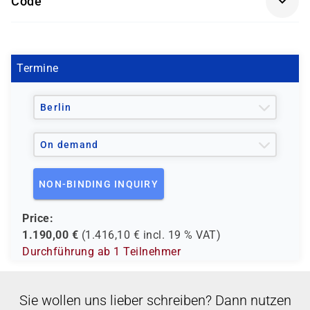
Code
- den Europäischen Sozialfond ESF
V 1508
- den Berufsförderungsdienst der Bundeswehr (BFD)
- verschiedene Berufsgenossenschaften
- regionale Einrichtungen
Termine
und andere Träger möglich
Berlin
On demand
NON-BINDING INQUIRY
Price:
1.190,00
€
(
1.416,10
€ incl.
19 %
VAT)
Durchführung ab 1 Teilnehmer
Sie wollen uns lieber schreiben? Dann nutzen