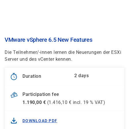
Skip
to
main
content
VMware vSphere 6.5 New Features
Die Teilnehmer/-innen lernen die Neuerungen der ESXi
Server und des vCenter kennen.
2 days
Duration
Participation fee
1.190,00
€
(
1.416,10
€ incl.
19 %
VAT)
DOWNLOAD PDF