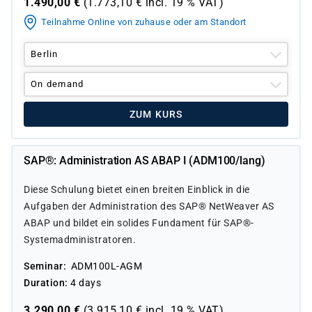
1.490,00
€
(
1.773,10
€ incl.
19 %
VAT)
Teilnahme Online von zuhause oder am Standort
Berlin
On demand
ZUM KURS
SAP®: Administration AS ABAP I (ADM100/lang)
Diese Schulung bietet einen breiten Einblick in die
Aufgaben der Administration des SAP® NetWeaver AS
ABAP und bildet ein solides Fundament für SAP®-
Systemadministratoren.
Seminar
ADM100L-AGM
Duration
4 days
3.290,00
€
(
3.915,10
€ incl.
19 %
VAT)