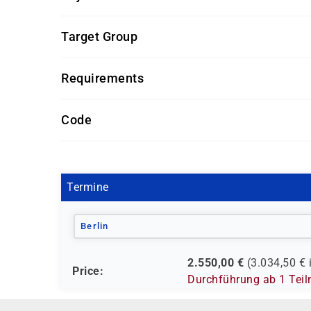
Für diesen Kurs sollten die Kursteilnehmer folg
Target Group
grundlegende Kenntnisse über das Micros
Dieser Kurs richtet sich an Datenbankentwickler
guter Umgang mit relationalen Datenbank
Requirements
erfahren möchten.
Getränke und Snacks sind im Seminarpreis enth
Code
SQ 0004
Termine
Berlin
2.550,00
€
(
3.034,50
€ 
Price:
Durchführung ab 1 Tei