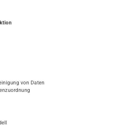
ktion
einigung von Daten
tenzuordnung
ell