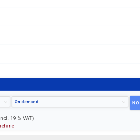
ende Vorkenntnisse mitbringen:
oft Windows Betriebssystem und dessen Kernfunktion
 und BI Entwickler, die mehr über die Implementierung eine
e
alten.
On demand
NO
incl.
19 %
VAT)
lnehmer