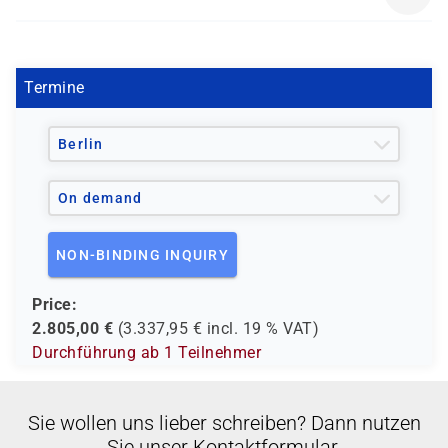
Interesse an Container-Technologien
Grundkenntnisse im Umgang mit Linux-Terminals
EHODIITCWP
Systemadministratoren und Plattformbetreiber,
und Shell-Skripting empfohlen
die sich mit OpenShift vertraut machen möchten
Termine
Berlin
On demand
NON-BINDING INQUIRY
Price:
2.805,00
€
(
3.337,95
€ incl.
19 %
VAT)
Durchführung ab 1 Teilnehmer
Sie wollen uns lieber schreiben? Dann nutzen
Sie unser Kontaktformular.