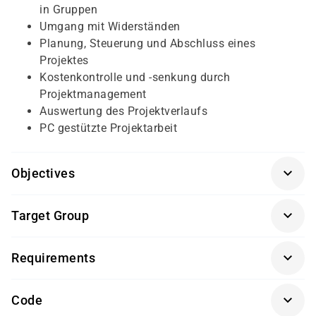
in Gruppen
Umgang mit Widerständen
Planung, Steuerung und Abschluss eines
Projektes
Kostenkontrolle und -senkung durch
Projektmanagement
Auswertung des Projektverlaufs
PC gestützte Projektarbeit
Objectives
Für diesen Kurs sollten die Kursteilnehmer/-innen
Target Group
folgende Vorkenntnisse mitbringen:
Dieser Kurs richtiet sich an alle Mitarbeiter/-innen einer
keine
Requirements
Organisation, die im Projektbereich direkt oder indirekt
tätig sind.
Seminarunterlagen und Getränke sind im Seminarpreis
Code
enthalten.