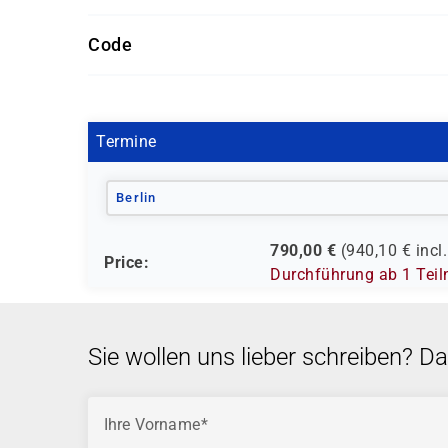
Software-Version nach Kundenwunsch
Code
Getränke und Snacks sind im Seminarpreis
S 1033
Termine
Berlin
790,00
€
(
940,10
€ incl
Price:
Durchführung ab 1 Tei
Sie wollen uns lieber schreiben? D
Ihre Vorname