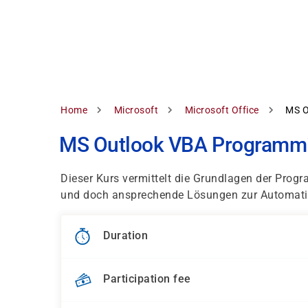
Skip
to
main
content
Breadcrumb
Home
Microsoft
Microsoft Office
MS O
MS Outlook VBA Programm
Dieser Kurs vermittelt die Grundlagen der Prog
und doch ansprechende Lösungen zur Automatisi
Duration
Participation fee