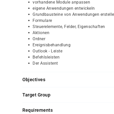
vorhandene Module anpassen
eigene Anwendungen entwickeln
Grundbausteine von Anwendungen erstell
Formulare
Steuerelemente, Felder, Eigenschaften
Aktionen
Ordner
Ereignisbehandlung
Outlook - Leiste
Befehlsleisten
Der Assistent
Objectives
Für diesen Kurs sollten die Kursteilnehmer folg
Target Group
gute bis sehr gute Kenntnisse der Anwend
Der Kurs richtet sich an Outlook-Anwender und
Requirements
erstellen möchten.