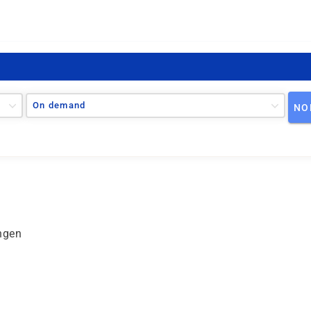
On demand
NO
ngen